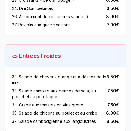
23. Croissants « Le Cambodge »
6.00€
24. Dim Sum pékinois
6.50€
26. Assortiment de dim-sum (5 variétés)
8.00€
27. Raviolis aux quatre saisons
7.00€
🥗 Entrées Froides
32. Salade de cheveux d'ange aux délices de la
8.50€
mer
33. Salade chinoise aux germes de soja, au
7.50€
poulet et au porc laqué
34. Crabe aux tomates en vinaigrette
7.50€
35. Salade de chicons au poulet et au crabe
8.00€
37. Salade cambodgienne aux langoustines
8.50€