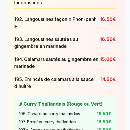
langoustines
192. Langoustines façon « Pnon-penh
16.50€
»
193. Langoustines sautées au
16.50€
gingembre en marinade
194. Calamars sautés au gingembre en
15.00€
marinade
195. Émincés de calamars à la sauce
14.50€
d'huître
🌶️ Curry Thaïlandais (Rouge ou Vert)
196. Canard au curry thaïlandais
19.50€
197. Bœuf au curry thaïlandais
16.50€
197b. Agneau au curry thaïlandais
19.50€