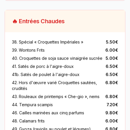
🔥 Entrées Chaudes
38. Spécial « Croquettes Impériales »
5.50€
39. Wontons Frits
6.00€
40. Croquettes de soja sauce vinaigrée sucrée
5.00€
41. Satés de porc à l'aigre-doux
6.50€
41b. Satés de poulet à l'aigre-doux
6.50€
42. Hors d'œuvre varié Croquettes sautées,
6.80€
crudités
43. Rouleaux de printemps « Che-gio », nems
6.80€
44. Tempura scampis
7.20€
46. Cailles marinées aux cinq parfums
9.80€
48. Calamars frits
6.00€
49. Gyoza (raviolis au poulet et légumes)
6.80€